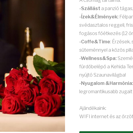
A csomag tartalma:
-Szállást
a panzió tágas,
-Ízek&Élmények:
Félpan
svédasztalos reggeli, fri
fogásos főétkezés (12 ór
-Coffe&Time
: Érzések,
süteménnyel a közös pilla
-Wellness&Spa:
Személy
fürdőbelépő a Kehida Ter
nyújtó Szaunavilágba!
-Nyugalom &Harmónia
legromantikusabb zugait
Ajándékaink:
WIFI internet és az őrzöt