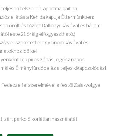
 teljesen felszerelt, apartmanjaiban
ziós ellátás a Kehida kapuja Éttermünkben:
ssen őrölt és főzött Dallmayr kávéval és három
ától este 21 óráig elfogyasztható.)
 szívvel, szeretettel egy finom kávéval és
natokhoz idő kell..
enként 1db piros zónás , egész napos
mál és Élményfürdőbe és a teljes kikapcsolódást
:
Fedezze fel szerelmével a festői Zala-völgye
t, zárt parkoló korlátlan használatát.