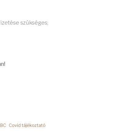
fizetése szükséges;
n!
ABC
Covid tájékoztató