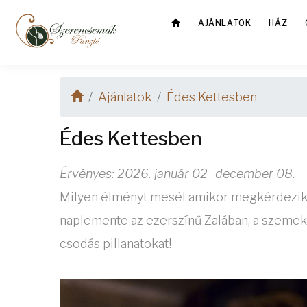
AJÁNLATOK
HÁZ
Ajánlatok
Édes Kettesben
Édes Kettesben
Érvényes: 2026. január 02- december 08.
Milyen élményt mesél amikor megkérdezik, m
naplemente az ezerszínű Zalában, a szemekb
csodás pillanatokat!