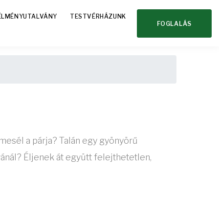
ÉLMÉNYUTALVÁNY
TESTVÉRHÁZUNK
FOGLALÁS
 mesél a párja? Talán egy gyönyörű
ál? Éljenek át együtt felejthetetlen,