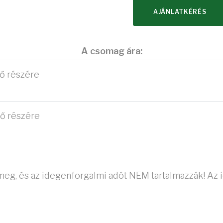
AJÁNLATKÉRÉS
A csomag ára:
 fő részére
 fő részére
k meg, és az idegenforgalmi adót NEM tartalmazzák! A