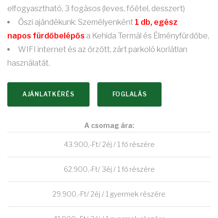
elfogyasztható, 3 fogásos (leves, főétel, desszert)
Őszi ajándékunk: Személyenként
1 db, egész
napos fürdőbelépős
a Kehida Termál és Élményfürdőbe,
WIFI internet és az őrzött, zárt parkoló korlátlan
használatát.
AJÁNLATKÉRÉS
FOGLALÁS
A csomag ára:
43.900,-Ft/ 2éj / 1 fő részére
62.900,-Ft/ 3éj / 1 fő részére
29.900,-Ft/ 2éj / 1 gyermek részére