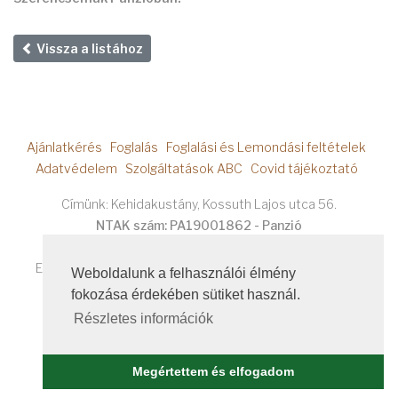
Vissza a listához
Ajánlatkérés
Foglalás
Foglalási és Lemondási feltételek
Adatvédelem
Szolgáltatások ABC
Covid tájékoztató
Címünk
Kehidakustány, Kossuth Lajos utca 56.
NTAK szám: PA19001862 - Panzió
Mobil számunk
+36 20 404 6878
E-mail címünk
szerencsemak@kehidakustanypanzio.hu
Weboldalunk a felhasználói élmény
fokozása érdekében sütiket használ.
Részletes információk
©
Szerencsemák Panzió
2026
.
Megértettem és elfogadom