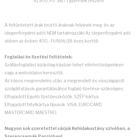
41.900,-Ft/ 3éj / 1 gyermek részére
A feltüntetett árak bruttó áraknak felelnek meg, és az
idegenforgalmi adót NEM tartalmazzák! Az idegenforgalmi adó
ebben az évben 400,- Ft/fő/éj (18 éves kortól).
Foglalási és fizetési feltételek:
Szállásfoglalást kizárólag írásban tehet elérhetőségeinken
vagy a weboldalon keresztül;
Az írásos megrendelés után, a megrendelt és visszaigazolt
szolgáltatások garantálásához foglaló fizetése szükséges;
Elfogadott Egyéb fizetőeszközök: SZÉP kártya
Elfogadott hitelkártya típusok: VISA, EUROCARD,
MASTERCARD, MAESTRO;
Nagyon sok szeretettel várjuk Kehidakustány szívében, a
Szerencsemák Panzióban!